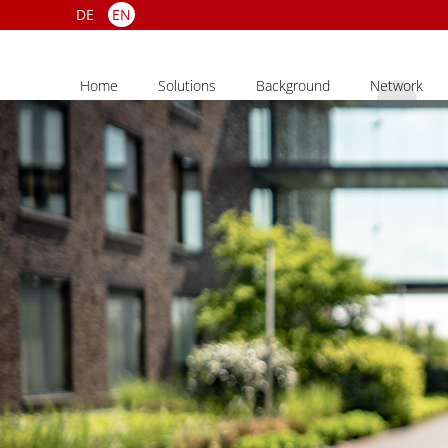
DE
EN
Home
Solutions
Background
Network