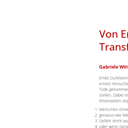
Von E
Trans
Gabriele Wit
Emile Durkheims 
ersten Versuche 
Tode gekommene
stellen. Dabei 
Krisenzeiten zei
Menschen ohne R
genauso wie Men
Gefahr droht au
oder wenn Gesel