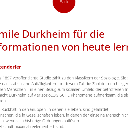
Back
mile Durkheim für die
formationen von heute le
tendorfer
1897 veröffentlichte Studie zählt zu den Klassikern der Soziologie. Sie 
dar, statistische Auffälligkeiten – in diesem Fall die Zahl der durch ei
n Menschen – in einen Bezug zum sozialen Umfeld der betroffenen In
macht Durkheim auf vier sozioLOGISCHE Phänomene aufmerksam, die sic
gen:
ückhalt in den Gruppen, in denen sie leben, sind gefährdet;
schen, die in Gesellschaften leben, in denen der einzelne Mensch nicht
ch, wenn sich bisherige Ordnungen auflösen
lschaft maximal reglementiert sind.