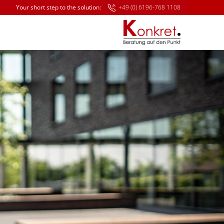
Your short step to the solution:
+49 (0) 6196-768 1108