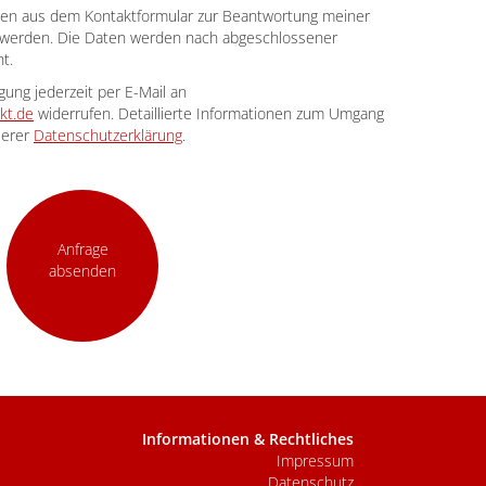
ben aus dem Kontaktformular zur Beantwortung meiner
t werden. Die Daten werden nach abgeschlossener
t.
gung jederzeit per E-Mail an
kt.de
widerrufen. Detaillierte Informationen zum Umgang
serer
Datenschutzerklärung
.
Anfrage
absenden
Informationen & Rechtliches
Impressum
Datenschutz