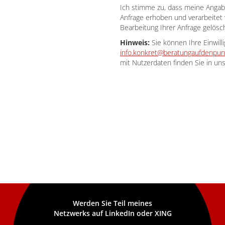
Ich stimme zu, dass meine Anga
Anfrage erhoben und verarbeite
Bearbeitung Ihrer Anfrage gelösch
Hinweis:
Sie können Ihre Einwilli
info.konkret@beratungaufdenpun
mit Nutzerdaten finden Sie in un
Werden Sie Teil meines
Netzwerks auf LinkedIn oder XING