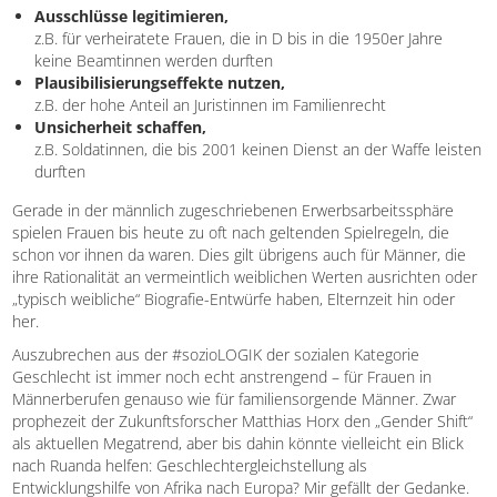
Ausschlüsse legitimieren,
z.B. für verheiratete Frauen, die in D bis in die 1950er Jahre
keine Beamtinnen werden durften
Plausibilisierungseffekte nutzen,
z.B. der hohe Anteil an Juristinnen im Familienrecht
Unsicherheit schaffen,
z.B. Soldatinnen, die bis 2001 keinen Dienst an der Waffe leisten
durften
Gerade in der männlich zugeschriebenen Erwerbsarbeitssphäre
spielen Frauen bis heute zu oft nach geltenden Spielregeln, die
schon vor ihnen da waren. Dies gilt übrigens auch für Männer, die
ihre Rationalität an vermeintlich weiblichen Werten ausrichten oder
„typisch weibliche“ Biografie-Entwürfe haben, Elternzeit hin oder
her.
Auszubrechen aus der #sozioLOGIK der sozialen Kategorie
Geschlecht ist immer noch echt anstrengend – für Frauen in
Männerberufen genauso wie für familiensorgende Männer. Zwar
prophezeit der Zukunftsforscher Matthias Horx den „Gender Shift“
als aktuellen Megatrend, aber bis dahin könnte vielleicht ein Blick
nach Ruanda helfen: Geschlechtergleichstellung als
Entwicklungshilfe von Afrika nach Europa? Mir gefällt der Gedanke.