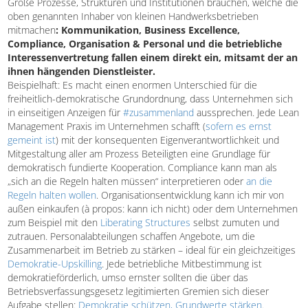
Größe Prozesse, Strukturen und Institutionen brauchen, welche die
oben genannten Inhaber von kleinen Handwerksbetrieben
mitmachen
: Kommunikation, Business Excellence,
Compliance, Organisation & Personal und die betriebliche
Interessenvertretung fallen einem direkt ein, mitsamt der an
ihnen hängenden Dienstleister.
Beispielhaft: Es macht einen enormen Unterschied für die
freiheitlich-demokratische Grundordnung, dass Unternehmen sich
in einseitigen Anzeigen für
#zusammenland
aussprechen. Jede Lean
Management Praxis im Unternehmen schafft (
sofern es ernst
gemeint ist
) mit der konsequenten Eigenverantwortlichkeit und
Mitgestaltung aller am Prozess Beteiligten eine Grundlage für
demokratisch fundierte Kooperation. Compliance kann man als
„sich an die Regeln halten müssen“ interpretieren oder
an die
Regeln halten wollen
. Organisationsentwicklung kann ich mir von
außen einkaufen (à propos: kann ich nicht) oder dem Unternehmen
zum Beispiel mit den
Liberating Structures
selbst zumuten und
zutrauen. Personalabteilungen schaffen Angebote, um die
Zusammenarbeit im Betrieb zu stärken – ideal für ein gleichzeitiges
Demokratie-Upskilling
. Jede betriebliche Mitbestimmung ist
demokratieförderlich, umso ernster sollten die über das
Betriebsverfassungsgesetz legitimierten Gremien sich dieser
Aufgabe stellen:
Demokratie schützen, Grundwerte stärken
.