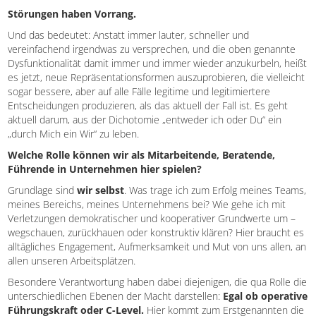
Störungen haben Vorrang.
Und das bedeutet: Anstatt immer lauter, schneller und
vereinfachend irgendwas zu versprechen, und die oben genannte
Dysfunktionalität damit immer und immer wieder anzukurbeln, heißt
es jetzt, neue Repräsentationsformen auszuprobieren, die vielleicht
sogar bessere, aber auf alle Fälle legitime und legitimiertere
Entscheidungen produzieren, als das aktuell der Fall ist. Es geht
aktuell darum, aus der Dichotomie „entweder ich oder Du“ ein
„durch Mich ein Wir“ zu leben.
Welche Rolle können wir als Mitarbeitende, Beratende,
Führende in Unternehmen hier spielen?
Grundlage sind
wir selbst
. Was trage ich zum Erfolg meines Teams,
meines Bereichs, meines Unternehmens bei? Wie gehe ich mit
Verletzungen demokratischer und kooperativer Grundwerte um –
wegschauen, zurückhauen oder konstruktiv klären? Hier braucht es
alltägliches Engagement, Aufmerksamkeit und Mut von uns allen, an
allen unseren Arbeitsplätzen.
Besondere Verantwortung haben dabei diejenigen, die qua Rolle die
unterschiedlichen Ebenen der Macht darstellen:
Egal ob operative
Führungskraft oder C-Level.
Hier kommt zum Erstgenannten die